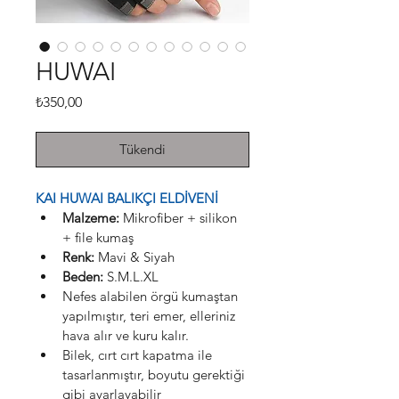
HUWAI
Fiyat
₺350,00
Tükendi
KAI HUWAI BALIKÇI ELDİVENİ
Malzeme:
 Mikrofiber + silikon 
+ file kumaş
Renk:
 Mavi & Siyah
Beden:
 S.M.L.XL
Nefes alabilen örgü kumaştan 
yapılmıştır, teri emer, elleriniz 
hava alır ve kuru kalır. 
Bilek, cırt cırt kapatma ile 
tasarlanmıştır, boyutu gerektiği 
gibi ayarlayabilir