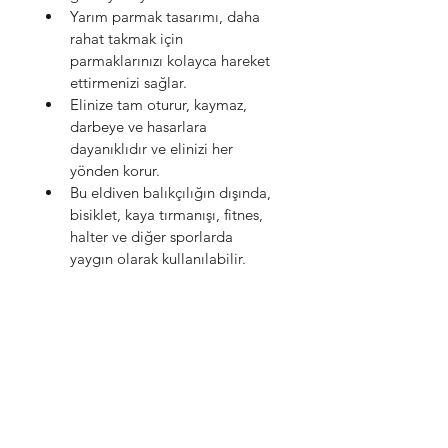
Yarım parmak tasarımı, daha 
rahat takmak için 
parmaklarınızı kolayca hareket 
ettirmenizi sağlar.
Elinize tam oturur, kaymaz, 
darbeye ve hasarlara 
dayanıklıdır ve elinizi her 
yönden korur.
Bu eldiven balıkçılığın dışında, 
bisiklet, kaya tırmanışı, fitnes, 
halter ve diğer sporlarda 
yaygın olarak kullanılabilir.
DENİZBANK
YILMAZ ÜNCÜ
TR14
0013 4000 0032 4698
9000 41
WhatsApp SİPARİŞ HATTI
0 530 331 9118